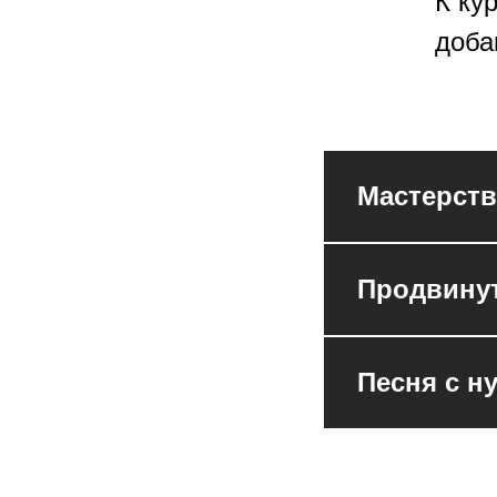
К ку
доба
Мастерств
Продвину
Песня с н