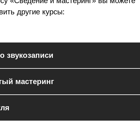
рсу «Сведение и мастеринг» вы можете
вить другие курсы:
о звукозаписи
тый мастеринг
уля