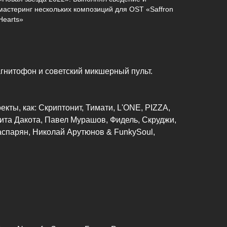
мастеринг нескольких композиций для OST «Saffron
Hearts»
агнитофон и советский микшерный пульт.
кты, как: Скриптонит, Тимати, L'ONE, PIZZA,
та Дакота, Павел Мурашов, Фидель, Скруджи,
Гаспарян, Николай Арутюнов & FunkySoul,