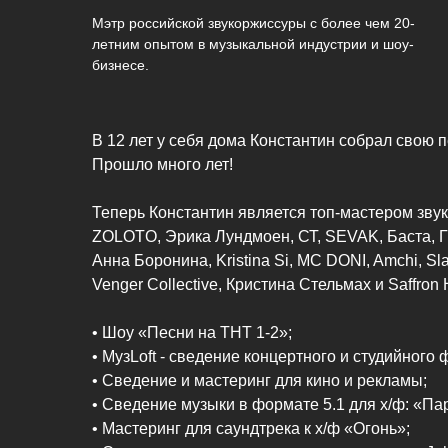
Мэтр российской звукоржиссуры с более чем 20-
летним опытом в музыкальной индустрии и шоу-
бизнесе.
В 12 лет у себя дома Константин собрал свою
Прошло много лет!
Теперь Константин является топ-мастером звуко
ZOLOTO, Эрика Лундмоен, СТ, SEVAK, Баста, 
Анна Боронина, Kristina Si, MC DONI, Amchi, 
Venger Collective, Кристина Стельмах и Saffron 
• Шоу «Песни на ТНТ 1-2»;
• МузLoft - cведение концертного и студийного
• Сведение и мастеринг для кино и рекламы;
• Сведение музыки в формате 5.1 для х/ф: «П
• Мастеринг для саундтрека к х/ф «Огонь»;