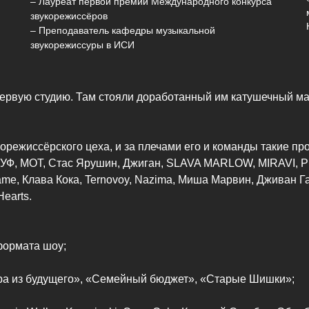
– Лауреат первой премии Международного конкурса
звукорежиссёров
– Преподаватель кафедры музыкальной
звукорежиссуры в ИСИ
 первую студию. Там стояли доработанный им катушечный м
режиссёрского цеха, и за плечами его и команды такие прое
ГУФ, МОТ, Стас Ярушин, Джиган, SLAVA MARLOW, MIRAVI, Ри
Slame, Клава Кока, Ternovoy, Nazima, Миша Марвин, Дживан 
Hearts.
 формата шоу;
ара из будущего», «Семейный бюджет», «Старые Шишки»;