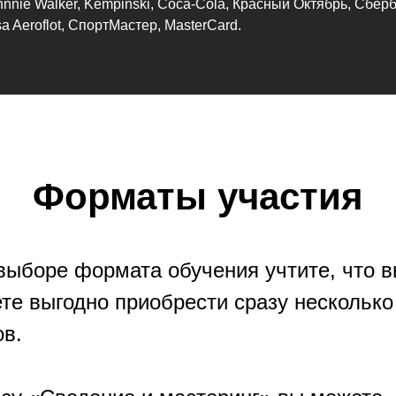
nnie Walker, Kempinski, Coca-Cola, Красный Октябрь, Сберб
 Aeroflot, СпортМастер, MasterCard.
Форматы участия
выборе формата обучения учтите, что 
те выгодно приобрести сразу несколько
ов.