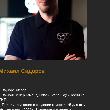
Михаил Сидоров
– Звукорежиссёр
– Звукоинженер команды Black Star в шоу «Песни на
ТНТ»
– Принимал участие в сведении композиций для шоу
«Новая звезда 2022». Выполнял сведение и