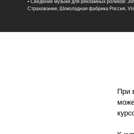
• Сведение музыки для рекламных роликов: Joh
Страхование, Шоколадная фабрика Россия, Visa
При 
може
курс