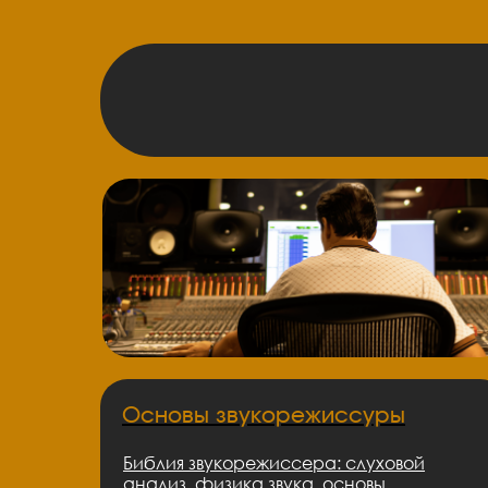
Основы звукорежиссуры
Библия звукорежиссера: слуховой
анализ, физика звука, основы